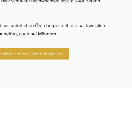
 Haar schneller nachwachsen lässt als vor Beginn
d aus natürlichen Ölen hergestellt, die nachweislich
r helfen, auch bei Männern.
m taMallia Haaröl jetzt zu bestellen!