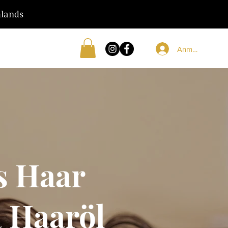
hlands
Anmelden
s Haar
 Haaröl