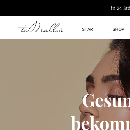
in 24 St
START
SHOP
Gesun
bekomm