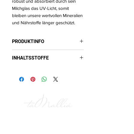
robust und absorbiert durch sein
Milchglas das UV-Licht, somit
bleiben unsere wertvollen Mineralien
und Nährstoffe länger geschützt.
PRODUKTINFO
Gewicht: 200g
INHALTSSTOFFE
- Sonnenblumenöl
- Jojobaöl
- Kokosnussöl
- Leindottersamenöl
- Arganöl
Alle unsere Öle sind kaltgepresst und
ausgewählt aus höchster
Qualitätsstufe