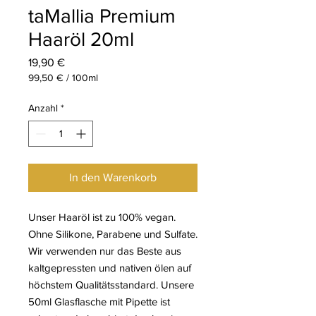
taMallia Premium
Haaröl 20ml
Preis
19,90 €
99,50 €
/
100ml
99,50 €
pro
Anzahl
*
100
Milliliter
In den Warenkorb
Unser Haaröl ist zu 100% vegan.
Ohne Silikone, Parabene und Sulfate.
Wir verwenden nur das Beste aus
kaltgepressten und nativen ölen auf
höchstem Qualitätsstandard. Unsere
50ml Glasflasche mit Pipette ist