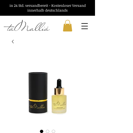
in 24 Std. versandbereit - Kostenloser Versand
innerhalb deutschlands