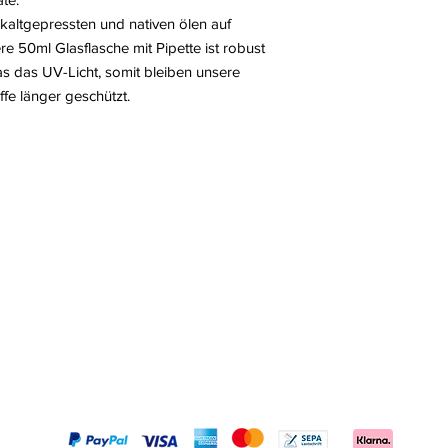
- Arganöl
kaltgepressten und nativen ölen auf
Alle unsere Öle sind
e 50ml Glasflasche mit Pipette ist robust
höchster Qualitätsstu
as das UV-Licht, somit bleiben unsere
fe länger geschützt.
Links
Über uns
Versand & Retour
gewerbliche Anfragen
Kontakt