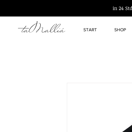
in 24 St
START
SHOP