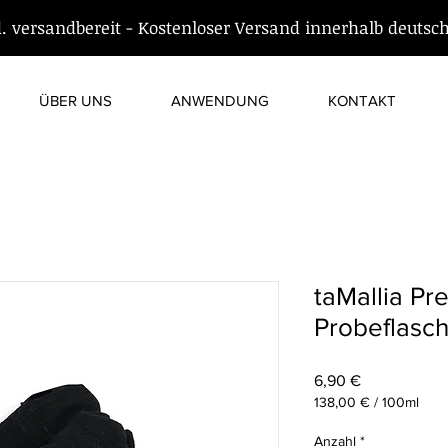
d. versandbereit - Kostenloser Versand innerhalb deutsc
ÜBER UNS
ANWENDUNG
KONTAKT
taMallia P
Probeflasc
Preis
6,90 €
138,00 €
/
100ml
138,00 €
pro
Anzahl
*