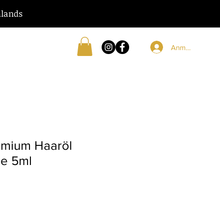
hlands
Anmelden
remium Haaröl
he 5ml